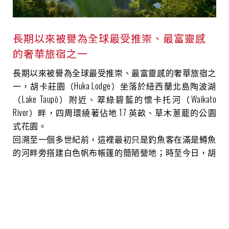
長期以來被譽為全球最受推崇、最富靈感
的奢華旅宿之一
長期以來被譽為全球最受推崇、最富靈感的奢華旅宿之
一，胡卡莊園（Huka Lodge）坐落於紐西蘭北島陶波湖
（Lake Taupō）附近、翠綠碧藍的懷卡托河（Waikato
River）畔，四周環繞著佔地 17 英畝、草木蔥蘢的公園
式花園。
回溯至一個多世紀前，這裡最初只是釣魚客在滿是鱒魚
的河畔旁搭建白色帆布帳篷的簡陋營地；時至今日，胡
卡莊園已奠定了其作為紐西蘭歷史最悠久、最享譽盛名
的奢華度假莊園之一的至高地位。