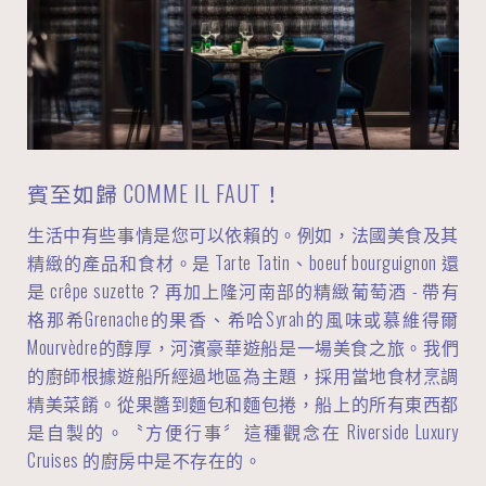
賓至如歸 COMME IL FAUT！
生活中有些事情是您可以依賴的。例如，法國美食及其
精緻的產品和食材。是 Tarte Tatin、boeuf bourguignon 還
是 crêpe suzette？再加上隆河南部的精緻葡萄酒 - 帶有
格那希Grenache的果香、希哈Syrah的風味或慕維得爾
Mourvèdre的醇厚，河濱豪華遊船是一場美食之旅。我們
的廚師根據遊船所經過地區為主題，採用當地食材烹調
精美菜餚。從果醬到麵包和麵包捲，船上的所有東西都
是自製的。〝方便行事〞這種觀念在 Riverside Luxury
Cruises 的廚房中是不存在的。