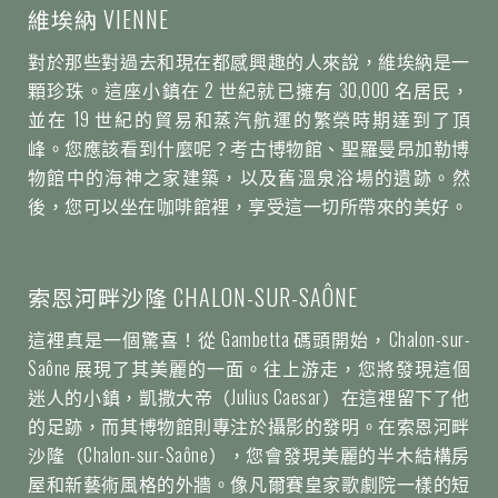
維埃納 VIENNE
對於那些對過去和現在都感興趣的人來說，維埃納是一
顆珍珠。這座小鎮在 2 世紀就已擁有 30,000 名居民，
並在 19 世紀的貿易和蒸汽航運的繁榮時期達到了頂
峰。您應該看到什麼呢？考古博物館、聖羅曼昂加勒博
物館中的海神之家建築，以及舊溫泉浴場的遺跡。然
後，您可以坐在咖啡館裡，享受這一切所帶來的美好。
索恩河畔沙隆 CHALON-SUR-SAÔNE
這裡真是一個驚喜！從 Gambetta 碼頭開始，Chalon-sur-
Saône 展現了其美麗的一面。往上游走，您將發現這個
迷人的小鎮，凱撒大帝（Julius Caesar）在這裡留下了他
的足跡，而其博物館則專注於攝影的發明。在索恩河畔
沙隆（Chalon-sur-Saône），您會發現美麗的半木結構房
屋和新藝術風格的外牆。像凡爾賽皇家歌劇院一樣的短