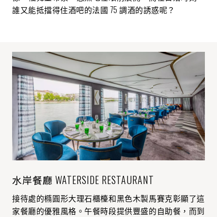
誰又能抵擋得住酒吧的法國 75 調酒的誘惑呢？
水岸餐廳 WATERSIDE RESTAURANT
接待處的橢圓形大理石櫃檯和黑色木製馬賽克彰顯了這
家餐廳的優雅風格。午餐時段提供豐盛的自助餐，而到