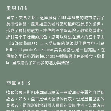
里昂 LYON
里昂，美食之都。這座擁有 2000 年歷史的城市結合了
美術博物館、風景如畫的老城區和鵝卵石鋪成的街道，
形成了獨特的魅力。雄偉的巴黎聖母院大教堂為城市和
鄉村帶來了壯麗的景色。您可以沉浸在迷人的紅十字山
（La Croix-Rousse）工人階級區的絲綢製作世界中。Les
Halles de Lyon de Paul Bocuse 美食殿堂也是一個亮點，在
傳統的里昂小酒館 bouchons 中體驗最出色的美食。Oh là
là - 里昂結合了如此多的魅力與樂趣。
亞耳 ARLES
這顆普羅旺斯明珠周圍環繞著一些歐洲最美麗的自然保
護區。如今，亞耳是偉大藝術的代表，也是豐富歷史的
見證者，從圓形劇場到引人矚目的貴族住宅。如果沒有