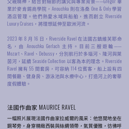
父親精神，結合對細節的講究與專業背景——Gregor 畢
業於麥肯錫商學院，Anouchka 則在洛桑 One & Only 學習
酒店管理。他們熱愛水域與船舶，進而創立 Riverside
Luxury Cruises，將理想延伸至歐洲河流。
2023 年 8 月 16 日，Riverside Ravel 在法國古鎮維芙耶命
名，由 Anouchka Gerlach 主持。目前三艘遊輪——
Mozart、Ravel、Debussy，分別航行於多瑙河、隆河與萊
茵河，延續 Seaside Collection 以客為本的理念。Riverside
Ravel 擁有 55 間套房，可容納 114 位賓客，船上設有四
間餐廳、健身房、游泳池與水療中心，打造河上的奢華
度假體驗。
法國作曲家 MAURICE RAVEL
一幅照片展現法國作曲家拉威爾的風采：他悠閒地坐在
鋼琴旁，身穿精緻西裝與絲綢領帶，氣質優雅，彷彿呼