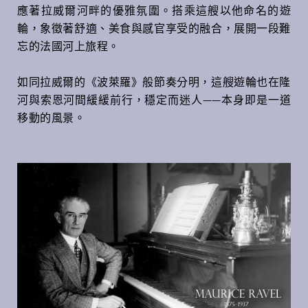
應著拉威爾河畔的優雅氛圍。搭乘這艘以他命名的遊
輪，象徵著舒適、美食與感官享受的融合，展開一段難
忘的法國河上旅程。
如同拉威爾的《波萊羅》般節奏分明，這艘遊輪也在隆
河與索恩河間緩緩前行，穩定而迷人——本身即是一道
移動的風景。