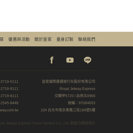
尋
優惠與活動
關於皇家
量身訂製
聯絡我們
2719-5111
皇家國際運通旅行社股份有限公司
2719-9111
Royal Jetway Express
2719-8111
交觀甲5720 / 品保北0960
2545-8448
統編：97084053
tway.com.tw
104 台北市南京東路三段189號5樓
yal Jetway Express Travel Service Co., Ltd.
創造力網頁設計