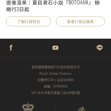
道後溫泉：夏目漱石小說『BOTCHAN』 極
緻行3日起
了解行程特色
查看行程出團表
皇家國際運通旅行社股份有限公司
Royal Jetway Express
交觀甲5720 / 品保北0960
統編：97084053
104 台北市南京東路三段189號5樓