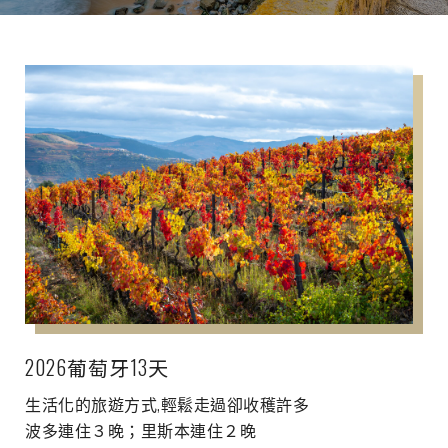
2026葡萄牙13天
生活化的旅遊方式,輕鬆走過卻收穫許多
波多連住３晚；里斯本連住２晚