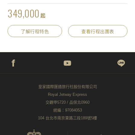
349,000
起
了解行程特色
查看行程出團表
皇家國際運通旅行社股份有限公司
Royal Jetway Express
交觀甲5720 / 品保北0960
統編：97084053
104 台北市南京東路三段189號5樓