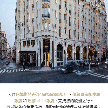
入住
阿姆斯特丹Conservatorium飯店
、
倫敦皇家咖啡廳
飯店
和
巴黎Lutetia飯店
，完成您的歐洲之行。
從暹粒省的免費住宿，到猶他州的渡假村住宿抵用券，